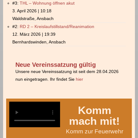
#3:
THL – Wohnung öffnen akut
3. April 2026 | 10:18
Waldstraße, Ansbach
#2:
RD 2 – Kreislaufstillstand/Reanimation
12. März 2026 | 19:39
Bernhardswinden, Ansbach
Neue Vereinssatzung gültig
Unsere neue Vereinssatzung ist seit dem 28.04.2026
nun eingetragen. Ihr findet Sie
hier
Komm
mach mit!
Komm zur Feuerwehr