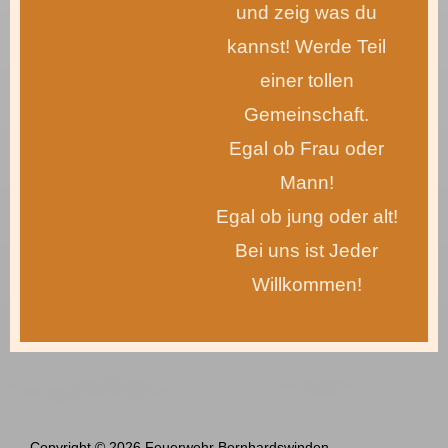
und zeig was du
kannst! Werde Teil
einer tollen
Gemeinschaft.
Egal ob Frau oder
Mann!
Egal ob jung oder alt!
Bei uns ist Jeder
Willkommen!
Copyright © 2026 Feuerwehr Bernhardswinden