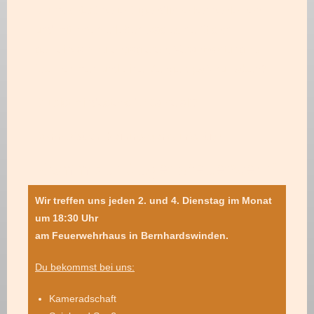
Du
möchtest neue Jugendliche kennenlernen
und mit Ihnen erleben was es heißt sich
gemeinsam zu engagieren, Verantwortung zu
übernehmen und eine Menge Spaß zu haben?
Du
bist mindestens 12 Jahre alt?
Dann bist du bei uns genau richtig!
Komm zur Jugendfeuerwehr!
Wir treffen uns jeden 2. und 4. Dienstag im Monat
um 18:30 Uhr
am Feuerwehrhaus in Bernhardswinden.
Du bekommst bei uns:
Kameradschaft