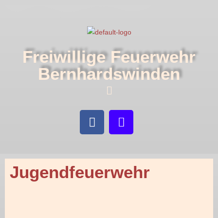
Freiwillige Feuerwehr
Bernhardswinden
Jugendfeuerwehr
Du
interessierst dich für die Feuerwehr?