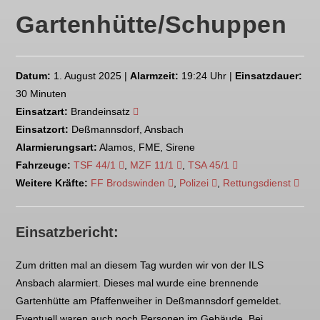
Gartenhütte/Schuppen
Datum:
1. August 2025 |
Alarmzeit:
19:24 Uhr |
Einsatzdauer:
30 Minuten
Einsatzart:
Brandeinsatz
Einsatzort:
Deßmannsdorf, Ansbach
Alarmierungsart:
Alamos, FME, Sirene
Fahrzeuge:
TSF 44/1
,
MZF 11/1
,
TSA 45/1
Weitere Kräfte:
FF Brodswinden
,
Polizei
,
Rettungsdienst
Einsatzbericht:
Zum dritten mal an diesem Tag wurden wir von der ILS
Ansbach alarmiert. Dieses mal wurde eine brennende
Gartenhütte am Pfaffenweiher in Deßmannsdorf gemeldet.
Eventuell waren auch noch Personen im Gebäude. Bei