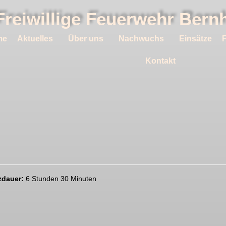
Freiwillige Feuerwehr Ber
me
Aktuelles
Über uns
Nachwuchs
Einsätze
Kontakt
zdauer:
6 Stunden 30 Minuten